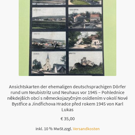
Ansichtskarten der ehemaligen deutschsprachigen Dörfer
rund um Neubistritz und Neuhaus vor 1945 – Pohlednice
někdejších obcí s německojazyčným osídlením v okolí Nové
Bystřice a Jindřichova Hradce před rokem 1945 von Karl
Lukas
€
35,00
inkl. 10 % MwSt.
zzgl.
Versandkosten