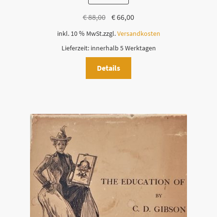
Ursprünglicher
Aktueller
€
88,00
€
66,00
Preis
Preis
inkl. 10 % MwSt.
zzgl.
Versandkosten
war:
ist:
Lieferzeit:
innerhalb 5 Werktagen
€ 88,00
€ 66,00.
Details