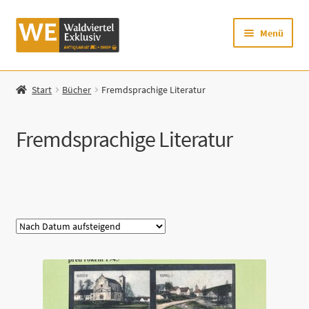
Zur
Zum
Menü
Navigation
Inhalt
springen
springen
Startseite
Start
Bücher
Fremdsprachige Literatur
Shop
Fremdsprachige Literatur
Mein Konto
Warenkorb
Kategorie
Zur Waldviertel Exklusiv-Website