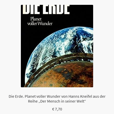
a
s
s
e
d
i
e
s
e
s
F
e
l
d
l
Die Erde. Planet voller Wunder von Hanns Kneifel aus der
e
Reihe „Der Mensch in seiner Welt“
e
€
7,70
r