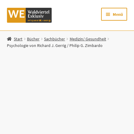
Zur
Zum
Menü
Navigation
Inhalt
springen
springen
Startseite
Start
Bücher
Sachbücher
Medizin/ Gesundheit
Psychologie von Richard J. Gerrig / Philip G. Zimbardo
Shop
Mein Konto
Warenkorb
Zur Waldviertel Exklusiv-Website