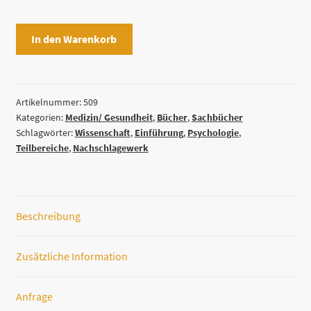
Psychologie
In den Warenkorb
von
Richard
J.
Gerrig
Artikelnummer:
509
Kategorien:
Medizin/ Gesundheit
,
Bücher
,
Sachbücher
/
Schlagwörter:
Wissenschaft
,
Einführung
,
Psychologie
,
Philip
Teilbereiche
,
Nachschlagewerk
G.
Zimbardo
Menge
Beschreibung
Zusätzliche Information
Anfrage