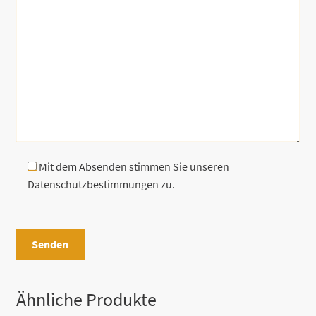
Mit dem Absenden stimmen Sie unseren
Datenschutzbestimmungen zu.
B
i
t
t
e
Ähnliche Produkte
l