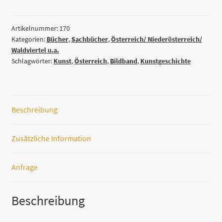
von
Maria
Dawid
Artikelnummer:
170
Kategorien:
Bücher
,
Sachbücher
,
Österreich/ Niederösterreich/
Menge
Waldviertel u.a.
Schlagwörter:
Kunst
,
Österreich
,
Bildband
,
Kunstgeschichte
Beschreibung
Zusätzliche Information
Anfrage
Beschreibung