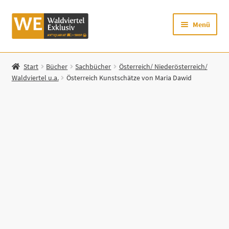
Zur
Zum
Menü
Navigation
Inhalt
springen
springen
Startseite
Start
Bücher
Sachbücher
Österreich/ Niederösterreich/
Waldviertel u.a.
Österreich Kunstschätze von Maria Dawid
Shop
Mein Konto
Warenkorb
Zur Waldviertel Exklusiv-Website