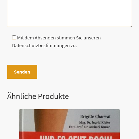
Mit dem Absenden stimmen Sie unseren
Datenschutzbestimmungen zu.
B
i
t
t
e
Ähnliche Produkte
l
a
s
s
e
d