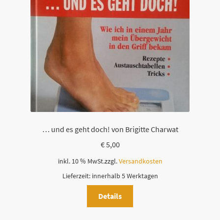
i
e
s
e
s
F
e
l
d
l
… und es geht doch! von Brigitte Charwat
e
€
5,00
e
r
inkl. 10 % MwSt.
zzgl.
Versandkosten
.
Lieferzeit:
innerhalb 5 Werktagen
Details