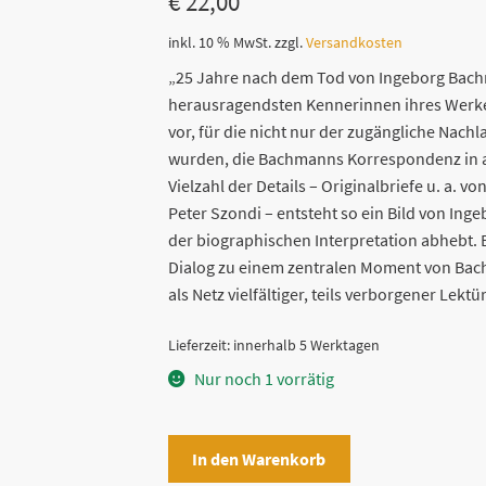
€
22,00
inkl. 10 % MwSt.
zzgl.
Versandkosten
„25 Jahre nach dem Tod von Ingeborg Bachm
herausragendsten Kennerinnen ihres Werke
vor, für die nicht nur der zugängliche Nach
wurden, die Bachmanns Korrespondenz in a
Vielzahl der Details – Originalbriefe u. a.
Peter Szondi – entsteht so ein Bild von Ing
der biographischen Interpretation abhebt. E
Dialog zu einem zentralen Moment von Bac
als Netz vielfältiger, teils verborgener Lektü
Lieferzeit:
innerhalb 5 Werktagen
Nur noch 1 vorrätig
Ingeborg
In den Warenkorb
Bachmann.