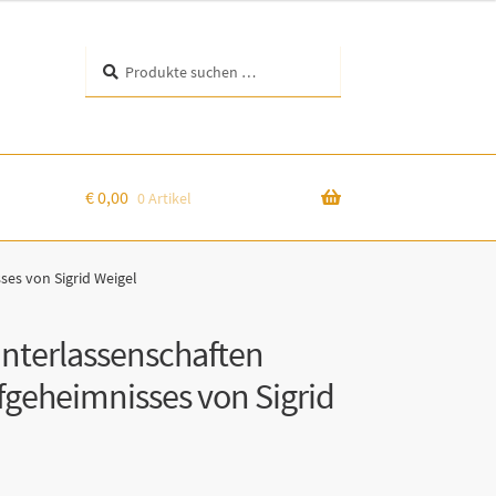
Suchen
Suchen
nach:
€
0,00
0 Artikel
es von Sigrid Weigel
nterlassenschaften
fgeheimnisses von Sigrid