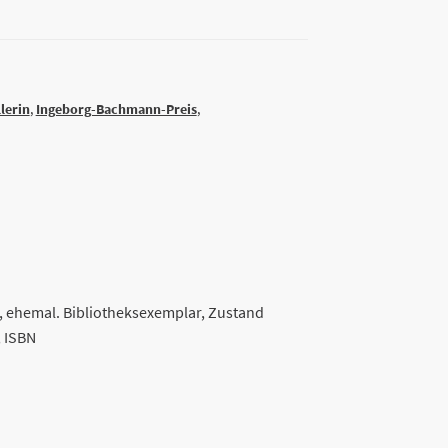
lerin
,
Ingeborg-Bachmann-Preis
,
lt, ehemal. Bibliotheksexemplar, Zustand
, ISBN