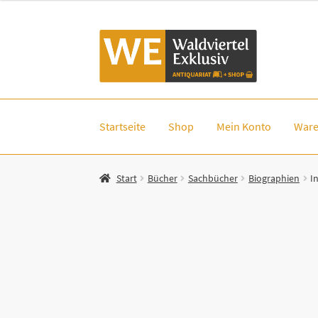
Zur
Zum
Navigation
Inhalt
springen
springen
Startseite
Shop
Mein Konto
Ware
Start
Bücher
Sachbücher
Biographien
I