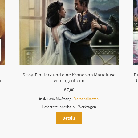
s
F
e
l
d
l
e
e
r
Sissy. Ein Herz und eine Krone von Marieluise
Di
.
in
von Ingenheim
U
€
7,00
inkl. 10 % MwSt.
zzgl.
Versandkosten
Lieferzeit:
innerhalb 5 Werktagen
Details