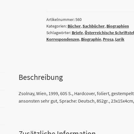
Hinterlassenschaften
unter
Wahrung
Artikelnummer:
560
Kategorien:
Bücher
,
Sachbücher
,
Biographien
des
Schlagwörter:
Briefe
,
Österreichische Schriftstel
Briefgeheimnisses
Korrespondenzen
,
Biographie
,
Prosa
,
Lyrik
von
Sigrid
Weigel
Menge
Beschreibung
Zsolnay, Wien, 1999, 605 S., Hardcover, foliert, gestempe
ansonsten sehr gut, Sprache: Deutsch, 852gr., 23x15x4cm
Zusätzliche Information