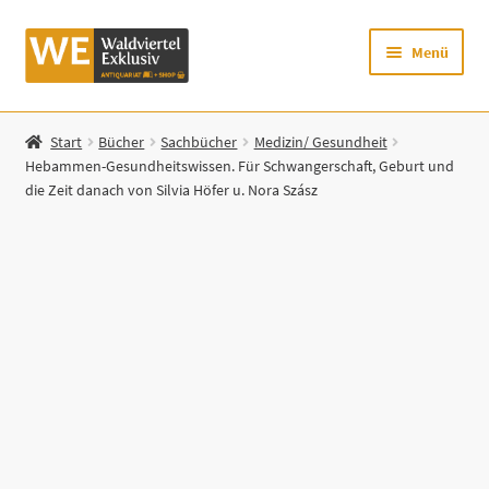
Zur
Zum
Menü
Navigation
Inhalt
springen
springen
Startseite
Start
Bücher
Sachbücher
Medizin/ Gesundheit
Hebammen-Gesundheitswissen. Für Schwangerschaft, Geburt und
Shop
die Zeit danach von Silvia Höfer u. Nora Szász
Mein Konto
Warenkorb
Zur Waldviertel Exklusiv-Website