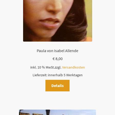
s
e
s
F
e
l
d
l
Paula von Isabel Allende
e
€
8,00
e
r
inkl. 10 % MwSt.
zzgl.
Versandkosten
.
Lieferzeit:
innerhalb 5 Werktagen
Details