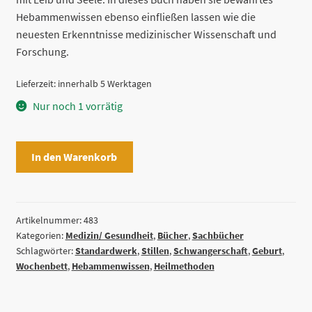
Hebammenwissen ebenso einfließen lassen wie die
neuesten Erkenntnisse medizinischer Wissenschaft und
Forschung.
Lieferzeit:
innerhalb 5 Werktagen
Nur noch 1 vorrätig
Hebammen-
In den Warenkorb
Gesundheitswissen.
Für
Schwangerschaft,
Geburt
Artikelnummer:
483
Kategorien:
Medizin/ Gesundheit
,
Bücher
,
Sachbücher
und
Schlagwörter:
Standardwerk
,
Stillen
,
Schwangerschaft
,
Geburt
,
die
Wochenbett
,
Hebammenwissen
,
Heilmethoden
Zeit
danach
von