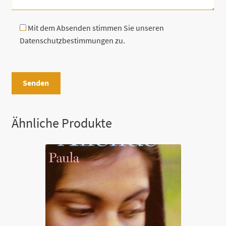
Mit dem Absenden stimmen Sie unseren
Datenschutzbestimmungen zu.
B
i
t
t
e
Ähnliche Produkte
l
a
s
s
e
d
i
e