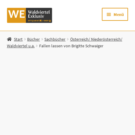
Zur
Zum
Menü
Navigation
Inhalt
springen
springen
Startseite
Start
Bücher
Sachbücher
Österreich/ Niederösterreich/
Waldviertel u.a.
Fallen lassen von Brigitte Schwaiger
Shop
Mein Konto
Warenkorb
Zur Waldviertel Exklusiv-Website