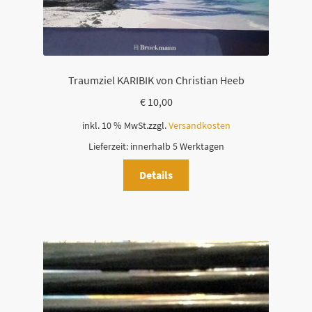
e
l
d
l
Traumziel KARIBIK von Christian Heeb
e
€
10,00
e
r
inkl. 10 % MwSt.
zzgl.
Versandkosten
.
Lieferzeit:
innerhalb 5 Werktagen
Details