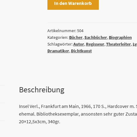
In den Warenkorb
an
Freunde.
Interviews,
Erklärungen
Artikelnummer:
504
Kategorien:
Bücher
,
Sachbücher
,
Biographien
zu
Schlagwörter:
Autor
,
Regisseur
,
Theaterleiter
,
Ly
Dichtung
Dramatiker
,
Dichtkunst
und
Theater
von
Federico
García
Beschreibung
Lorca
[Federico
Insel Verl., Frankfurt am Main, 1966, 170 S., Hardcover m.
del
ehemal. Bibliotheksexemplar, ansonsten sehr guter Zusta
Sagrado
20×12,5x3cm, 340gr.
Corazón
de