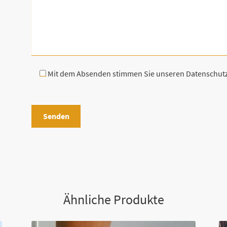
Mit dem Absenden stimmen Sie unseren Datenschu
B
i
t
t
e
l
a
s
Ähnliche Produkte
s
e
d