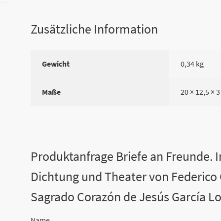
Jesús
García
Lorca]
Zusätzliche Information
Menge
Gewicht
0,34 kg
Maße
20 × 12,5 × 
Produktanfrage Briefe an Freunde. 
Dichtung und Theater von Federico 
Sagrado Corazón de Jesús García Lo
Name