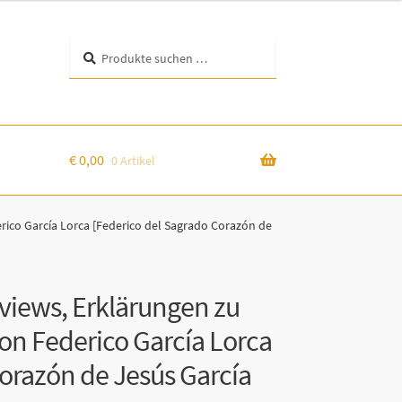
Suchen
Suchen
nach:
€
0,00
0 Artikel
rico García Lorca [Federico del Sagrado Corazón de
rviews, Erklärungen zu
on Federico García Lorca
orazón de Jesús García