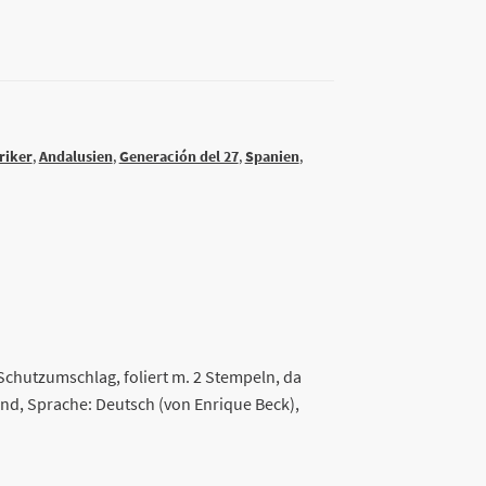
riker
,
Andalusien
,
Generación del 27
,
Spanien
,
 Schutzumschlag, foliert m. 2 Stempeln, da
nd, Sprache: Deutsch (von Enrique Beck),