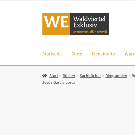
Zur
Zum
Navigation
Inhalt
springen
springen
Startseite
Shop
Mein Konto
Ware
Start
Bücher
Sachbücher
Biographien
B
Jesús García Lorca]