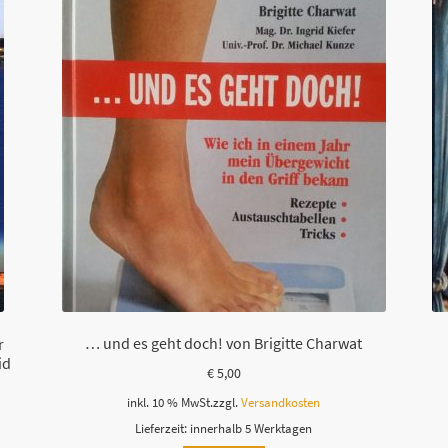
i
e
s
e
s
F
e
l
d
l
e
e
r
… und es geht doch! von Brigitte Charwat
r
.
id
€
5,00
inkl. 10 % MwSt.
zzgl.
Versandkosten
Lieferzeit:
innerhalb 5 Werktagen