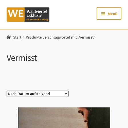
Zur
Zum
Menü
Navigation
Inhalt
springen
springen
Startseite
Start
Produkte verschlagwortet mit „Vermisst“
Shop
Vermisst
Mein Konto
Warenkorb
Kategorie
Zur Waldviertel Exklusiv-Website