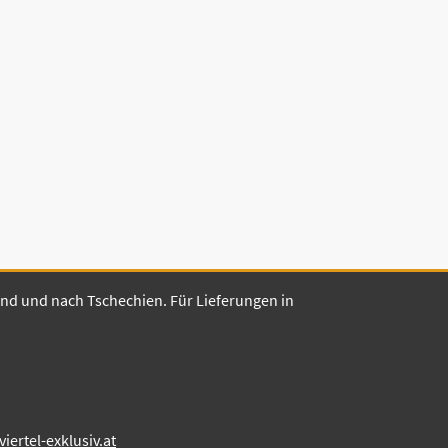
land und nach Tschechien. Für Lieferungen in
ertel-exklusiv.at