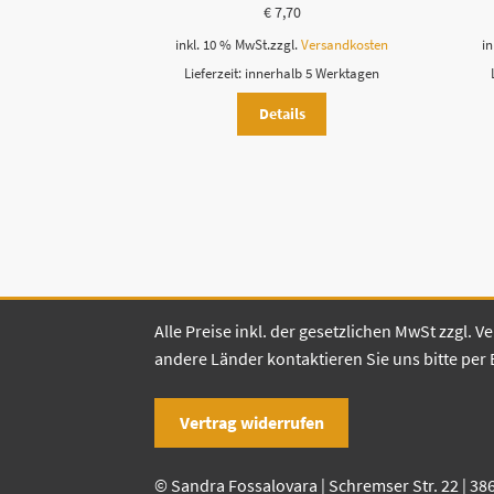
€
7,70
inkl. 10 % MwSt.
zzgl.
Versandkosten
in
Lieferzeit:
innerhalb 5 Werktagen
Details
Alle Preise inkl. der gesetzlichen MwSt zzgl.
andere Länder kontaktieren Sie uns bitte per 
Vertrag widerrufen
© Sandra Fossalovara | Schremser Str. 22 | 38