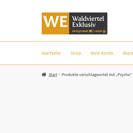
Zur
Zum
Navigation
Inhalt
springen
springen
Startseite
Shop
Mein Konto
Ware
Start
Produkte verschlagwortet mit „Psyche“