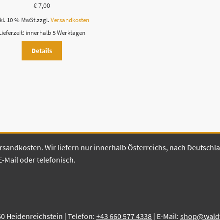
€
7,00
kl. 10 % MwSt.
zzgl.
Versandkosten
Lieferzeit:
innerhalb 5 Werktagen
Details
 Versandkosten. Wir liefern nur innerhalb Österreichs, nach Deutsch
E-Mail oder telefonisch.
60 Heidenreichstein | Telefon:
+43 660 577 4338
| E-Mail:
shop@waldvi