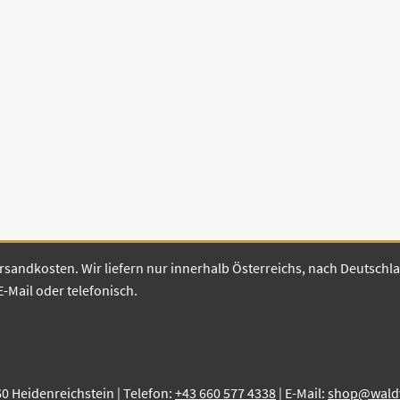
 Versandkosten. Wir liefern nur innerhalb Österreichs, nach Deutsch
E-Mail oder telefonisch.
60 Heidenreichstein | Telefon:
+43 660 577 4338
| E-Mail:
shop@waldvi