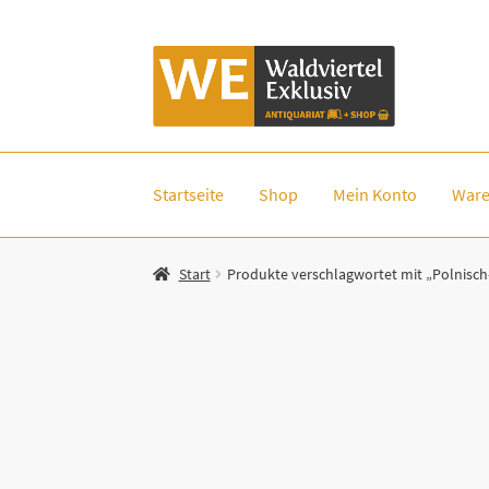
Zur
Zum
Navigation
Inhalt
springen
springen
Startseite
Shop
Mein Konto
Ware
Start
Produkte verschlagwortet mit „Polnisch