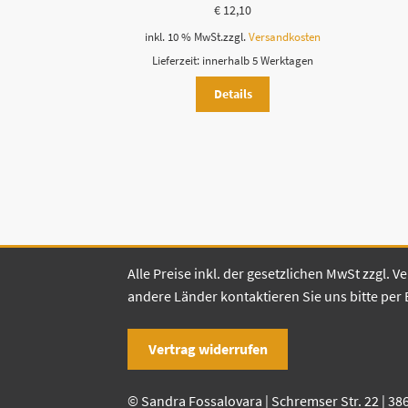
€
12,10
inkl. 10 % MwSt.
zzgl.
Versandkosten
Lieferzeit:
innerhalb 5 Werktagen
Details
Alle Preise inkl. der gesetzlichen MwSt zzgl.
andere Länder kontaktieren Sie uns bitte per 
Vertrag widerrufen
© Sandra Fossalovara | Schremser Str. 22 | 38