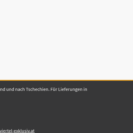
land und nach Tschechien. Für Lieferungen in
ertel-exklusiv.at