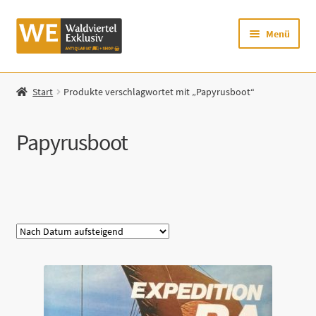
Zur
Zum
Menü
Navigation
Inhalt
springen
springen
Startseite
Start
Produkte verschlagwortet mit „Papyrusboot“
Shop
Papyrusboot
Mein Konto
Warenkorb
Kategorie
Zur Waldviertel Exklusiv-Website