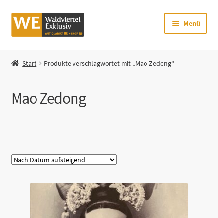
Zur
Zum
Menü
Navigation
Inhalt
springen
springen
Startseite
Start
Produkte verschlagwortet mit „Mao Zedong“
Shop
Mao Zedong
Mein Konto
Warenkorb
Kategorie
Zur Waldviertel Exklusiv-Website