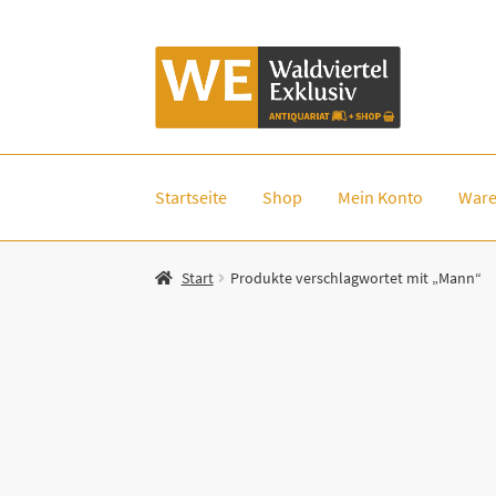
Zur
Zum
Navigation
Inhalt
springen
springen
Startseite
Shop
Mein Konto
Ware
Start
Produkte verschlagwortet mit „Mann“