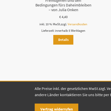
Fremdgehen und den
Bedingungen fürs Daheimbleiben
– von Julia Onken
€
4,40
inkl. 10 % MwSt.
zzgl.
Versandkosten
Lieferzeit:
innerhalb 5 Werktagen
Details
Alle Preise inkl. der gesetzlichen MwSt zzgl.
andere Länder kontaktieren Sie uns bitte per 
Vertrag widerrufen