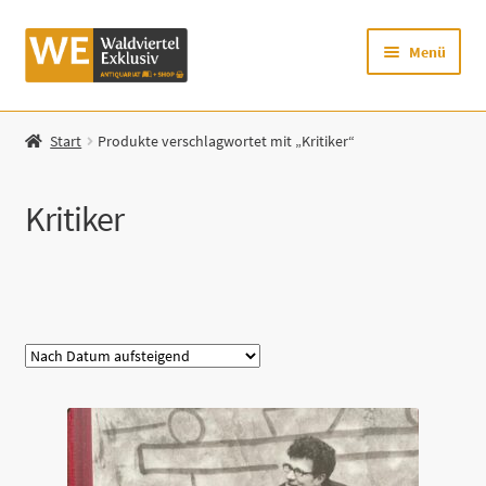
Zur
Zum
Menü
Navigation
Inhalt
springen
springen
Startseite
Start
Produkte verschlagwortet mit „Kritiker“
Shop
Kritiker
Mein Konto
Warenkorb
Kategorie
Zur Waldviertel Exklusiv-Website