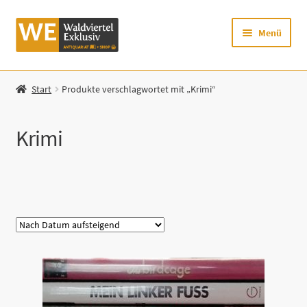
Zur
Zum
Menü
Navigation
Inhalt
springen
springen
Startseite
Start
Produkte verschlagwortet mit „Krimi“
Shop
Krimi
Mein Konto
Warenkorb
Kategorie
Zur Waldviertel Exklusiv-Website