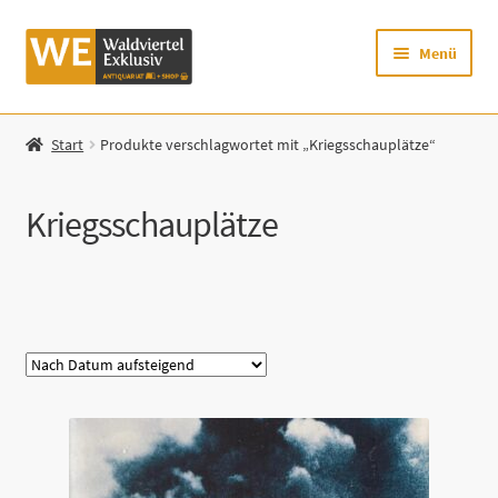
Zur
Zum
Menü
Navigation
Inhalt
springen
springen
Startseite
Start
Produkte verschlagwortet mit „Kriegsschauplätze“
Shop
Kriegsschauplätze
Mein Konto
Warenkorb
Kategorie
Zur Waldviertel Exklusiv-Website