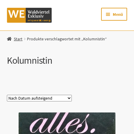
Zur
Zum
Menü
Navigation
Inhalt
springen
springen
Startseite
Start
Produkte verschlagwortet mit „Kolumnistin“
Shop
Kolumnistin
Mein Konto
Warenkorb
Kategorie
Zur Waldviertel Exklusiv-Website