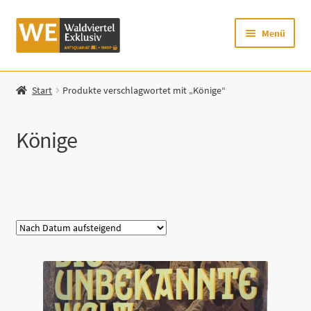
Zur
Zum
Menü
Navigation
Inhalt
springen
springen
Startseite
Start
Produkte verschlagwortet mit „Könige“
Shop
Könige
Mein Konto
Warenkorb
Kategorie
Zur Waldviertel Exklusiv-Website