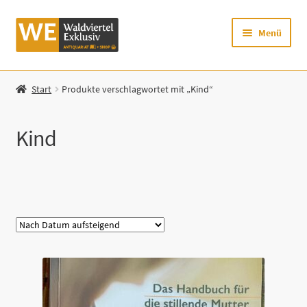
Zur
Zum
Menü
Navigation
Inhalt
springen
springen
Startseite
Start
Produkte verschlagwortet mit „Kind“
Shop
Kind
Mein Konto
Warenkorb
Kategorie
Zur Waldviertel Exklusiv-Website