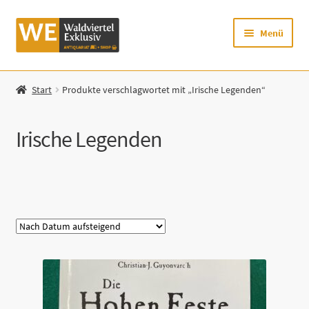
Zur
Zum
Menü
Navigation
Inhalt
springen
springen
Startseite
Start
Produkte verschlagwortet mit „Irische Legenden“
Shop
Irische Legenden
Mein Konto
Warenkorb
Kategorie
Zur Waldviertel Exklusiv-Website