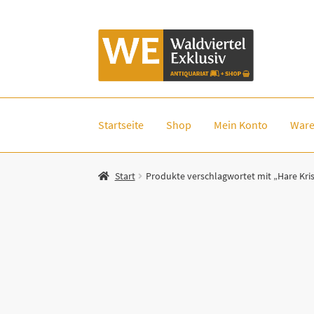
Zur
Zum
Navigation
Inhalt
springen
springen
Startseite
Shop
Mein Konto
Ware
Start
Produkte verschlagwortet mit „Hare Kri