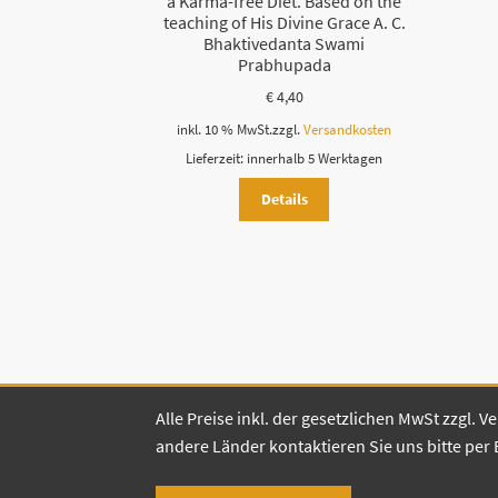
a Karma-free Diet. Based on the
teaching of His Divine Grace A. C.
Bhaktivedanta Swami
Prabhupada
€
4,40
inkl. 10 % MwSt.
zzgl.
Versandkosten
Lieferzeit:
innerhalb 5 Werktagen
Details
Alle Preise inkl. der gesetzlichen MwSt zzgl.
andere Länder kontaktieren Sie uns bitte per 