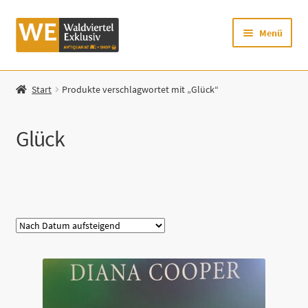
Zur
Zum
Menü
Navigation
Inhalt
springen
springen
Startseite
Start
Produkte verschlagwortet mit „Glück“
Shop
Glück
Mein Konto
Warenkorb
Kategorie
Zur Waldviertel Exklusiv-Website