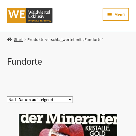
Zur
Zum
Menü
Navigation
Inhalt
springen
springen
Startseite
Start
Produkte verschlagwortet mit „Fundorte“
Shop
Fundorte
Mein Konto
Warenkorb
Kategorie
Zur Waldviertel Exklusiv-Website