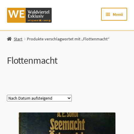
Zur
Zum
Menü
Navigation
Inhalt
springen
springen
Startseite
Start
Produkte verschlagwortet mit „Flottenmacht“
Shop
Flottenmacht
Mein Konto
Warenkorb
Kategorie
Zur Waldviertel Exklusiv-Website