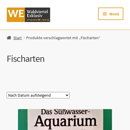
Zur
Zum
Menü
Navigation
Inhalt
springen
springen
Startseite
Start
Produkte verschlagwortet mit „Fischarten“
Shop
Fischarten
Mein Konto
Warenkorb
Kategorie
Zur Waldviertel Exklusiv-Website