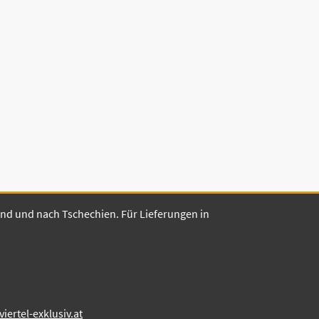
land und nach Tschechien. Für Lieferungen in
ertel-exklusiv.at