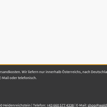
 Versandkosten. Wir liefern nur innerhalb Österreichs, nach Deutsch
E-Mail oder telefonisch.
60 Heidenreichstein | Telefon:
+43 660 577 4338
| E-Mail:
shop@waldvi