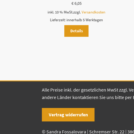
€
6,05
inkl. 10 % MwSt.
zzgl.
Versandkosten
Lieferzeit:
innerhalb 5 Werktagen
Details
Alle Preise inkl. der gesetzlichen MwSt zzgl.
andere Länder kontaktieren Sie uns bitte per 
Vertrag widerrufen
© Sandra Fossalovara | Schremser Str. 22 | 38