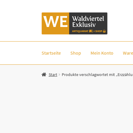
Zur
Zum
Navigation
Inhalt
springen
springen
Startseite
Shop
Mein Konto
Ware
Start
Produkte verschlagwortet mit „Erzzähl