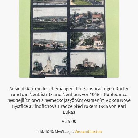
Ansichtskarten der ehemaligen deutschsprachigen Dörfer
rund um Neubistritz und Neuhaus vor 1945 – Pohlednice
někdejších obcí s německojazyčným osídlením v okolí Nové
Bystřice a Jindřichova Hradce před rokem 1945 von Karl
Lukas
€
35,00
inkl. 10 % MwSt.
zzgl.
Versandkosten