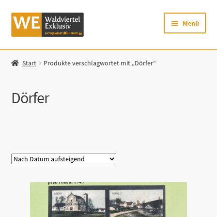
Zur
Zum
Menü
Navigation
Inhalt
springen
springen
Startseite
Start
Produkte verschlagwortet mit „Dörfer“
Shop
Dörfer
Mein Konto
Warenkorb
Kategorie
Zur Waldviertel Exklusiv-Website