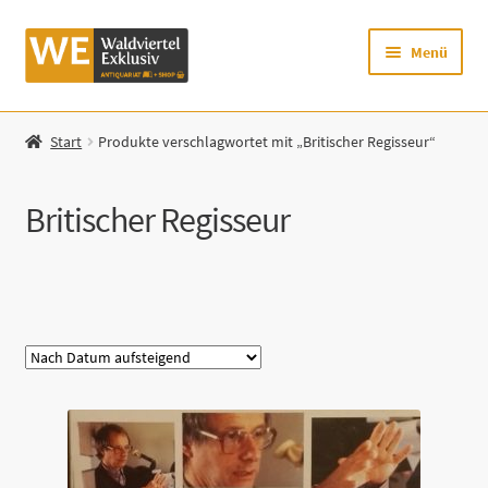
Zur
Zum
Menü
Navigation
Inhalt
springen
springen
Startseite
Start
Produkte verschlagwortet mit „Britischer Regisseur“
Shop
Britischer Regisseur
Mein Konto
Warenkorb
Kategorie
Zur Waldviertel Exklusiv-Website