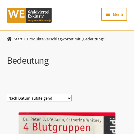
Zur
Zum
Menü
Navigation
Inhalt
springen
springen
Startseite
Start
Produkte verschlagwortet mit „Bedeutung“
Shop
Bedeutung
Mein Konto
Warenkorb
Kategorie
Zur Waldviertel Exklusiv-Website