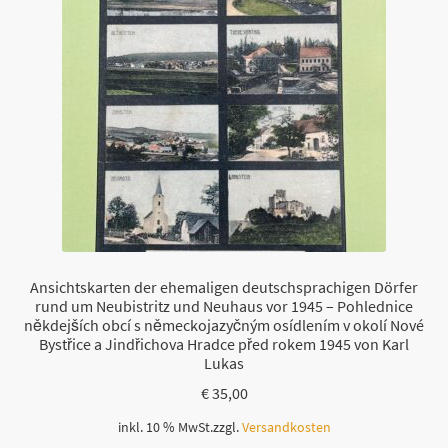
Ansichtskarten der ehemaligen deutschsprachigen Dörfer
rund um Neubistritz und Neuhaus vor 1945 – Pohlednice
někdejších obcí s německojazyčným osídlením v okolí Nové
Bystřice a Jindřichova Hradce před rokem 1945 von Karl
Lukas
€
35,00
inkl. 10 % MwSt.
zzgl.
Versandkosten