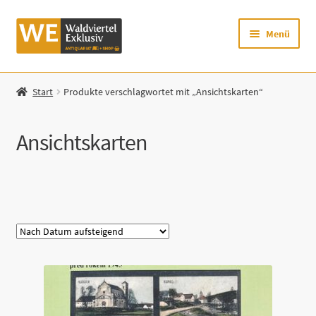
Zur
Zum
Menü
Navigation
Inhalt
springen
springen
Startseite
Start
Produkte verschlagwortet mit „Ansichtskarten“
Shop
Ansichtskarten
Mein Konto
Warenkorb
Kategorie
Zur Waldviertel Exklusiv-Website